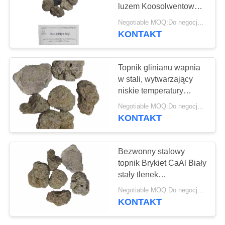
luzem Koosolwentowy
topnik ze stali węglowej
Negotiable MOQ:Do negocjacji
ABCDE
KONTAKT
40
Żużel ze stopu
Topnik glinianu wapnia
żelaza
w stali, wytwarzający
niskie temperatury
topnienia żużla
Negotiable MOQ:Do negocjacji
syntetycznego
KONTAKT
22
Bezwonny stalowy
Drut rdzeniowy ze
topnik Brykiet CaAl Biały
stały tlenek
stopu
amfoteryczny
Negotiable MOQ:Do negocjacji
KONTAKT