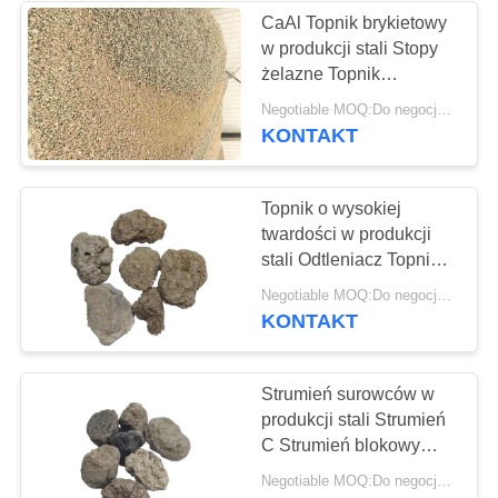
CaAl Topnik brykietowy
w produkcji stali Stopy
25
żelazne Topnik
Topnik w produkcji
brykietowy aluminium B
Negotiable MOQ:Do negocjacji
KONTAKT
stali
Topnik o wysokiej
twardości w produkcji
stali Odtleniacz Topnik
ze stopu AlCa Blocky
11
Negotiable MOQ:Do negocjacji
KONTAKT
Carbon Ferro
Chrome
Strumień surowców w
produkcji stali Strumień
C Strumień blokowy
Brykiet ze stopu CaAl
Negotiable MOQ:Do negocjacji