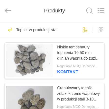
dostawca.
Copyright
©
Produkty
2019
-
2021
ferroalloymetal.com.
All
DOM
62
Rights
Reserved.
Topnik w produkcji stali
Żelazostop
PRODUKTY
metalowy
Niskie temperatury
topnienia 10-50 mm
O
glinian wapnia do żużla
NAS
syntetycznego
Negotiable MOQ:Do negocjacji
KONTAKT
21
WYCIECZKA
PO
Granulowany topnik
Stop Fesimg
żelazokrzemu wapniowy
FABRYCE
w produkcji stali 3-10
mm
Negotiable MOQ:Do negocjacji