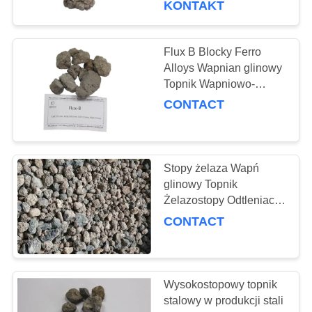
KONTAKT
28
Kulki z węglika
Flux B Blocky Ferro
Alloys Wapnian glinowy
krzemu
Topnik Wapniowo-
aluminiowy brykiet
CONTACT
Stopy żelaza Wapń
12
glinowy Topnik
Żelazostopy Odtleniacz
Agent stopu w stali
AlCa Topnik stopowy A
CONTACT
Wysokostopowy topnik
stalowy w produkcji stali