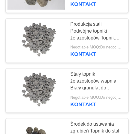
KONTROLA
KONTAKT
JAKOŚCI
Produkcja stali
38
SKONTAKTUJ
Podwójne topniki
Zaszczepianie
żelazostopów Topnik
SIĘ
Biały korpus blokowy 10
żeliwa sferoidalnego
Negotiable MOQ:Do negocjacji
Z
mm 50 mm
KONTAKT
NAMI
Stały topnik
POPROSIĆ
żelazostopów wapnia
O
Biały granulat do
47
topienia żelaza
WYCENĘ
Negotiable MOQ:Do negocjacji
Brykiety
KONTAKT
żelazokrzemowe
AKTUALNOŚCI
Środek do usuwania
zgrubień Topnik do stali