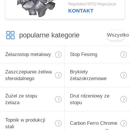
Żelazokrzem Mangan
Negotiated MOQ:Negocjacja
KONTAKT
popularne kategorie
Wszystko
Żelazostop metalowy
Stop Fesimg
Zaszczepianie żeliwa
Brykiety
sferoidalnego
żelazokrzemowe
Żużel ze stopu
Drut rdzeniowy ze
żelaza
stopu
Topnik w produkcji
Carbon Ferro Chrome
stali