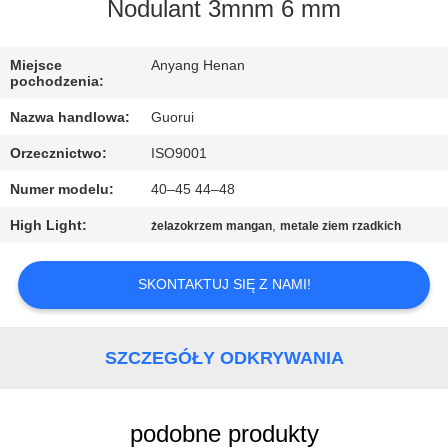
KONTROLA
Nodulant 3mnm 6 mm
JAKOŚCI
Miejsce
Anyang Henan
pochodzenia:
SKONTAKTUJ
Nazwa handlowa:
Guorui
SIĘ
Orzecznictwo:
ISO9001
Z
Numer modelu:
40–45 44–48
NAMI
High Light:
,
żelazokrzem mangan
metale ziem rzadkich
POPROSIĆ
SKONTAKTUJ SIĘ Z NAMI!
O
WYCENĘ
SZCZEGÓŁY ODKRYWANIA
AKTUALNOŚCI
podobne produkty