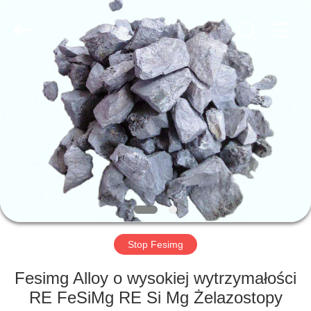
dostawca.
Copyright
©
2019
-
2025
ferroalloymetal.com.
All
DOM
Rights
Reserved.
PRODUKTY
O
NAS
WYCIECZKA
PO
Stop Fesimg
FABRYCE
Fesimg Alloy o wysokiej wytrzymałości
RE FeSiMg RE Si Mg Żelazostopy