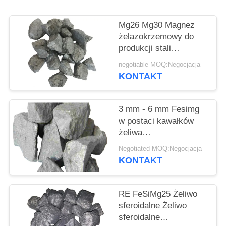
Mg26 Mg30 Magnez
żelazokrzemowy do
produkcji stali
odlewniczej
negotiable MOQ:Negocjacja
KONTAKT
3 mm - 6 mm Fesimg
w postaci kawałków
żeliwa
żelazokrzemowo-
Negotiated MOQ:Negocjacja
manganowego
KONTAKT
RE FeSiMg25 Żeliwo
sferoidalne Żeliwo
sferoidalne