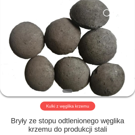
dostawca.
Copyright
©
2019
-
2025
ferroalloymetal.com.
All
DOM
Rights
Reserved.
PRODUKTY
O
NAS
WYCIECZKA
PO
Kulki z węglika krzemu
FABRYCE
Bryły ze stopu odtlenionego węglika
krzemu do produkcji stali