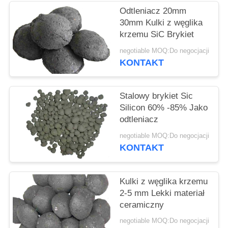
Odtleniacz 20mm
30mm Kulki z węglika
krzemu SiC Brykiet
negotiable MOQ:Do negocjacji
KONTAKT
Stalowy brykiet Sic
Silicon 60% -85% Jako
odtleniacz
negotiable MOQ:Do negocjacji
KONTAKT
Kulki z węglika krzemu
2-5 mm Lekki materiał
ceramiczny
negotiable MOQ:Do negocjacji