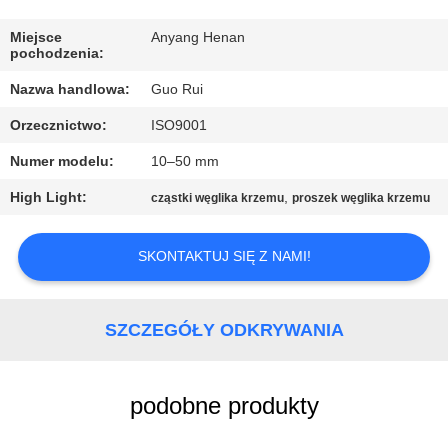
KONTROLA
JAKOŚCI
Miejsce
Anyang Henan
pochodzenia:
Nazwa handlowa:
Guo Rui
SKONTAKTUJ
Orzecznictwo:
ISO9001
SIĘ
Numer modelu:
10–50 mm
Z
NAMI
High Light:
,
cząstki węglika krzemu
proszek węglika krzemu
SKONTAKTUJ SIĘ Z NAMI!
POPROSIĆ
O
WYCENĘ
SZCZEGÓŁY ODKRYWANIA
AKTUALNOŚCI
podobne produkty